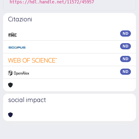
https://hdl.handle.net/11572/45957
Citazioni
ND
ND
ND
ND
social impact