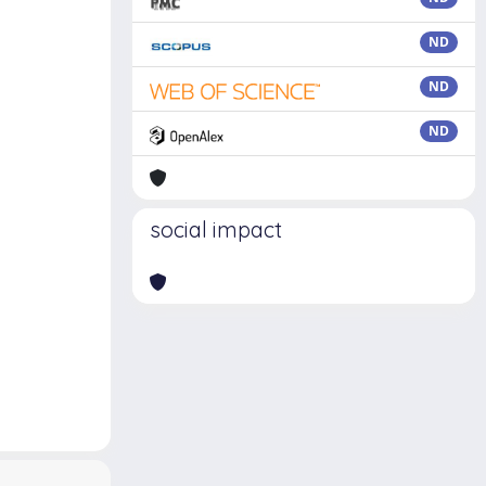
ND
ND
ND
social impact