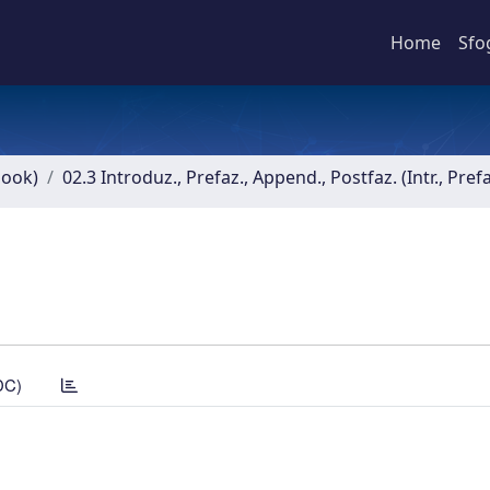
Home
Sfo
book)
02.3 Introduz., Prefaz., Append., Postfaz. (Intr., Pref
DC)