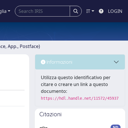
glia
IT
LOGIN
ace, App., Postface)
Informazioni
Utilizza questo identificativo per
citare o creare un link a questo
documento:
https://hdl.handle.net/11572/45937
Citazioni
ND