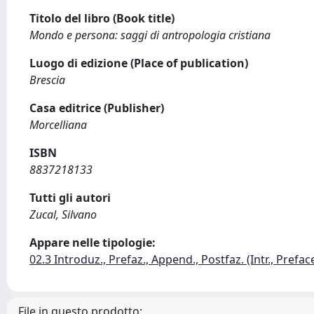
Titolo del libro (Book title)
Mondo e persona: saggi di antropologia cristiana
Luogo di edizione (Place of publication)
Brescia
Casa editrice (Publisher)
Morcelliana
ISBN
8837218133
Tutti gli autori
Zucal, Silvano
Appare nelle tipologie:
02.3 Introduz., Prefaz., Append., Postfaz. (Intr., Prefac
File in questo prodotto: