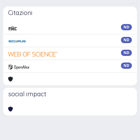
Citazioni
ND
ND
ND
ND
social impact