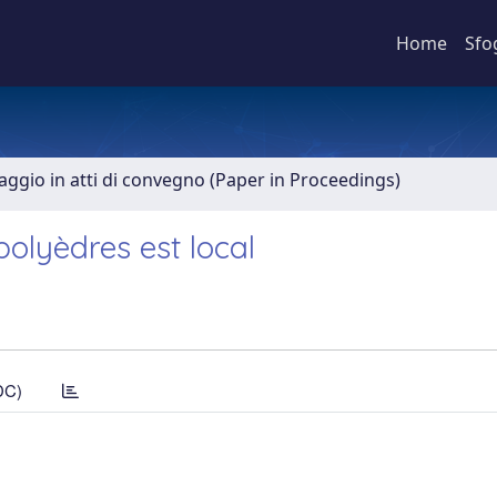
Home
Sfo
aggio in atti di convegno (Paper in Proceedings)
olyèdres est local
DC)