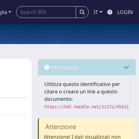
glia
IT
LOGIN
Informazioni
Utilizza questo identificativo per
citare o creare un link a questo
documento:
https://hdl.handle.net/11572/45911
Attenzione
Attenzione! I dati visualizzati non