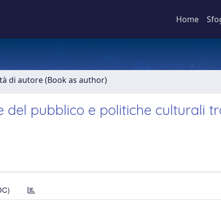
Home
Sfo
ità di autore (Book as author)
e del pubblico e politiche culturali t
DC)