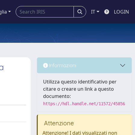
glia
IT
LOGIN
ra
Informazioni
Utilizza questo identificativo per
citare o creare un link a questo
documento:
https://hdl.handle.net/11572/45856
Attenzione
Attenzione! I dati visualizzati non