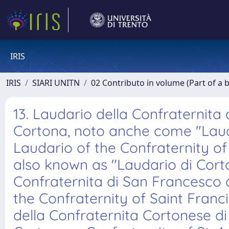
IRIS
IRIS
SIARI UNITN
02 Contributo in volume (Part of a 
13. Laudario della Confraternita
Cortona, noto anche come "Lauda
Laudario of the Confraternity of
also known as "Laudario di Corto
Confraternita di San Francesco a
the Confraternity of Saint Franci
della Confraternita Cortonese di 