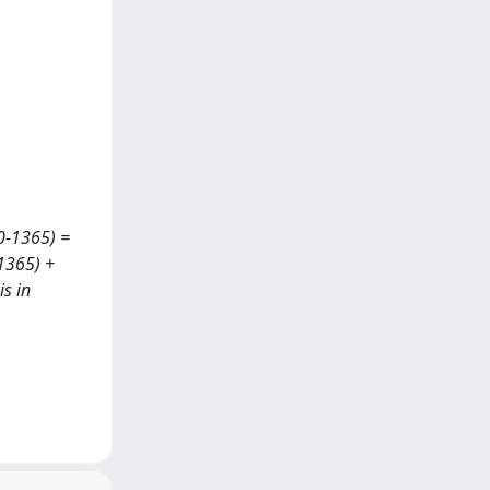
0-1365) =
-1365) +
is in