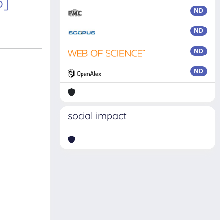
o]
ND
ND
ND
ND
social impact