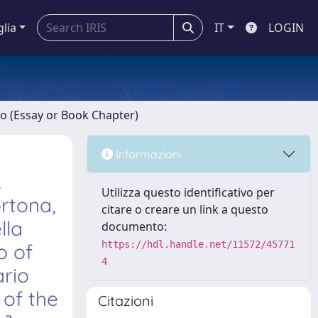
glia
IT
LOGIN
ro (Essay or Book Chapter)
Informazioni
.
Utilizza questo identificativo per
ortona,
citare o creare un link a questo
lla
documento:
https://hdl.handle.net/11572/45771
o of
4
ario
 of the
Citazioni