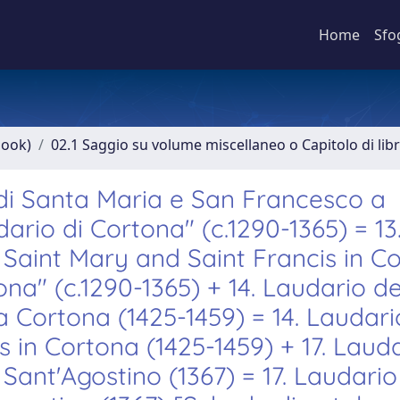
Home
Sfo
book)
02.1 Saggio su volume miscellaneo o Capitolo di lib
 di Santa Maria e San Francesco a
rio di Cortona" (c.1290-1365) = 13
 Saint Mary and Saint Francis in C
na" (c.1290-1365) + 14. Laudario de
 Cortona (1425-1459) = 14. Laudari
s in Cortona (1425-1459) + 17. Laud
Sant'Agostino (1367) = 17. Laudario