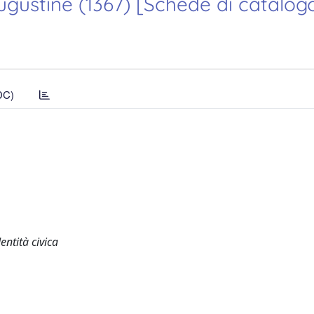
ugustine (1367) [Schede di catalog
DC)
entità civica