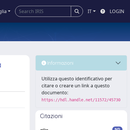
glia
IT
LOGIN
à
Informazioni
Utilizza questo identificativo per
citare o creare un link a questo
documento:
https://hdl.handle.net/11572/45730
Citazioni
ND