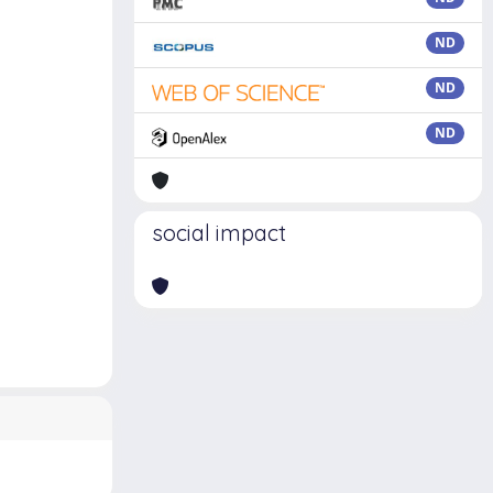
ND
ND
ND
social impact