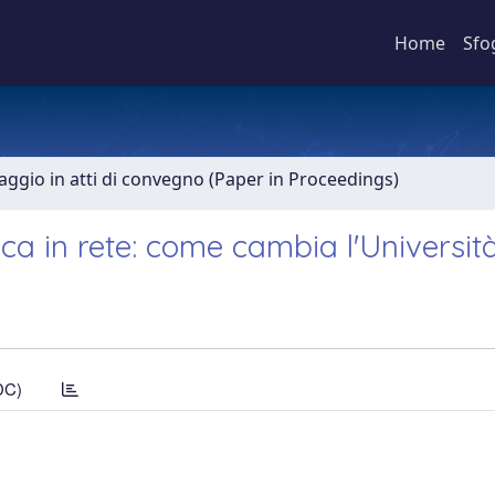
Home
Sfo
aggio in atti di convegno (Paper in Proceedings)
tica in rete: come cambia l'Universit
DC)