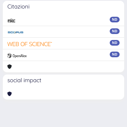
Citazioni
ND
ND
ND
ND
social impact
Powered by
IRIS
-
about IRIS
-