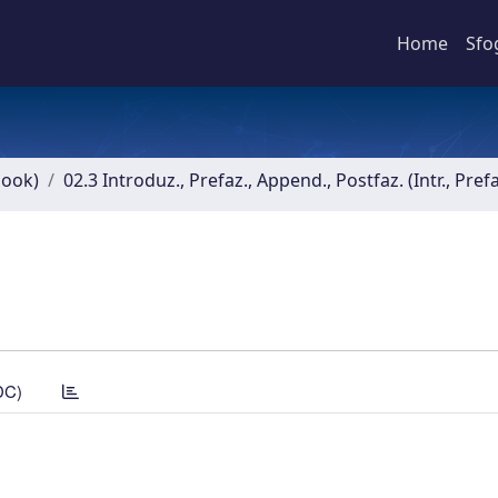
Home
Sfo
book)
02.3 Introduz., Prefaz., Append., Postfaz. (Intr., Pref
DC)