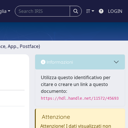
glia
IT
LOGIN
ace, App., Postface)
Informazioni
Utilizza questo identificativo per
citare o creare un link a questo
documento:
https://hdl.handle.net/11572/45693
Attenzione
Attenzione! I dati visualizzati non