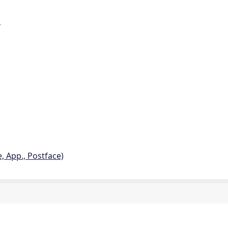
a
e, App., Postface)