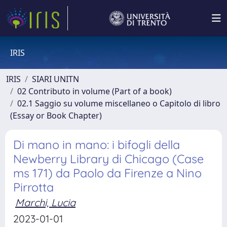
IRIS
IRIS
SIARI UNITN
02 Contributo in volume (Part of a book)
02.1 Saggio su volume miscellaneo o Capitolo di libro
(Essay or Book Chapter)
Di mano in mano: i bifogli della
Newberry Library di Chicago (Case
ms 171) da Paolo da Firenze a Nino
Pirrotta
Marchi, Lucia
2023-01-01