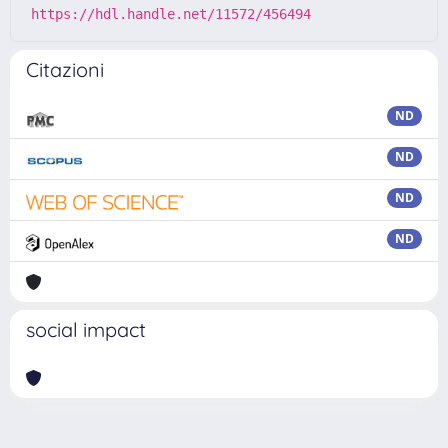
https://hdl.handle.net/11572/456494
Citazioni
ND
ND
ND
ND
social impact