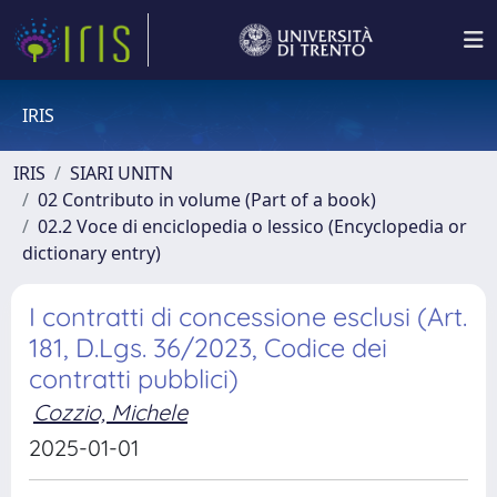
IRIS
IRIS
SIARI UNITN
02 Contributo in volume (Part of a book)
02.2 Voce di enciclopedia o lessico (Encyclopedia or
dictionary entry)
I contratti di concessione esclusi (Art.
181, D.Lgs. 36/2023, Codice dei
contratti pubblici)
Cozzio, Michele
2025-01-01