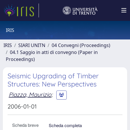
IRIS
IRIS
SIARI UNITN
04 Convegni (Proceedings)
04.1 Saggio in atti di convegno (Paper in
Proceedings)
Seismic Upgrading of Timber
Structures: New Perspectives
Piazza, Maurizio
;
2006-01-01
Scheda breve
Scheda completa