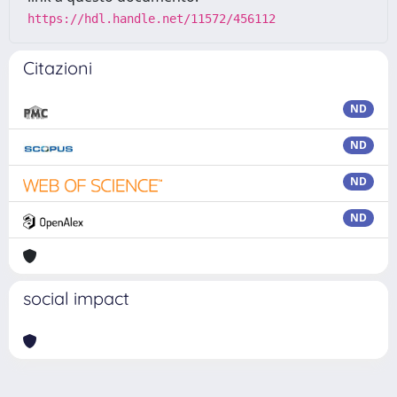
https://hdl.handle.net/11572/456112
Citazioni
ND
ND
ND
ND
social impact