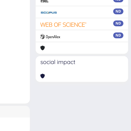
ND
ND
ND
social impact