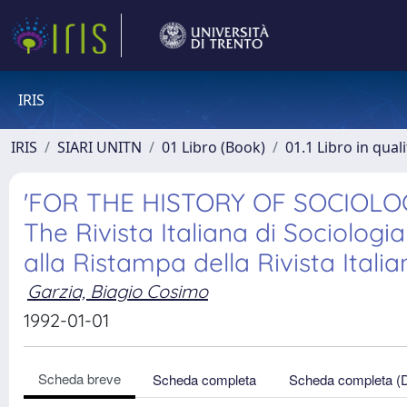
IRIS
IRIS
SIARI UNITN
01 Libro (Book)
01.1 Libro in qual
'FOR THE HISTORY OF SOCIOLOGIC
The Rivista Italiana di Sociologia
alla Ristampa della Rivista Italia
Garzia, Biagio Cosimo
1992-01-01
Scheda breve
Scheda completa
Scheda completa (