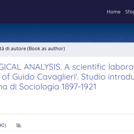
Home
Sfo
ità di autore (Book as author)
AL ANALYSIS. A scientific labora
 of Guido Cavaglieri'. Studio introd
na di Sociologia 1897-1921
DC)