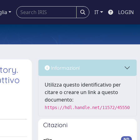
glia
IT
LOGIN
tory.
Informazioni
uttivo
Utilizza questo identificativo per
citare o creare un link a questo
documento:
https://hdl.handle.net/11572/45550
Citazioni
ND