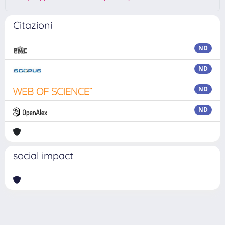
Citazioni
ND
ND
ND
ND
social impact