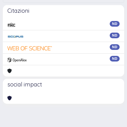
Citazioni
ND
ND
ND
ND
social impact