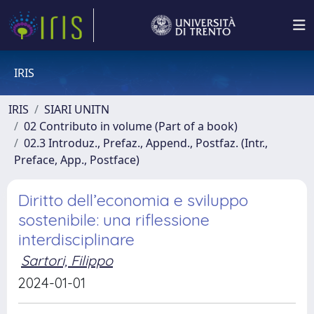
IRIS
IRIS
SIARI UNITN
02 Contributo in volume (Part of a book)
02.3 Introduz., Prefaz., Append., Postfaz. (Intr.,
Preface, App., Postface)
Diritto dell’economia e sviluppo
sostenibile: una riflessione
interdisciplinare
Sartori, Filippo
2024-01-01