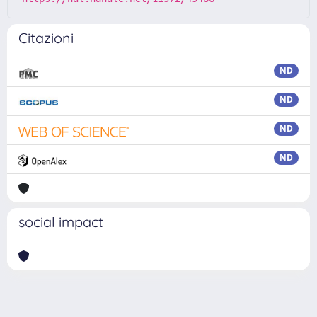
Citazioni
ND
ND
ND
ND
social impact