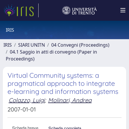
IRIS
IRIS
SIARI UNITN
04 Convegni (Proceedings)
04.1 Saggio in atti di convegno (Paper in
Proceedings)
Virtual Community systems: a
pragmatical approach to integrate
e-learning and information systems
Colazzo, Luigi
;
Molinari, Andrea
2007-01-01
Scheda breve
Scheda completa