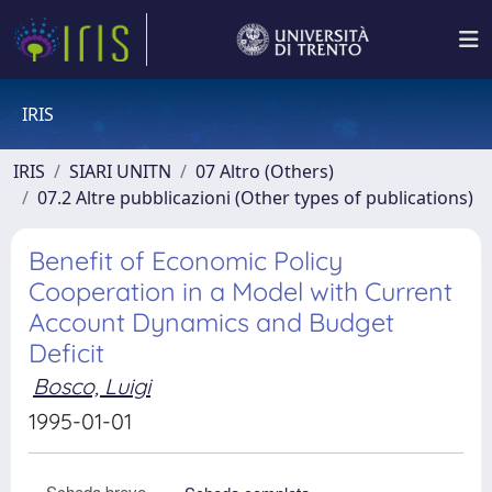
IRIS
IRIS
SIARI UNITN
07 Altro (Others)
07.2 Altre pubblicazioni (Other types of publications)
Benefit of Economic Policy
Cooperation in a Model with Current
Account Dynamics and Budget
Deficit
Bosco, Luigi
1995-01-01
Scheda breve