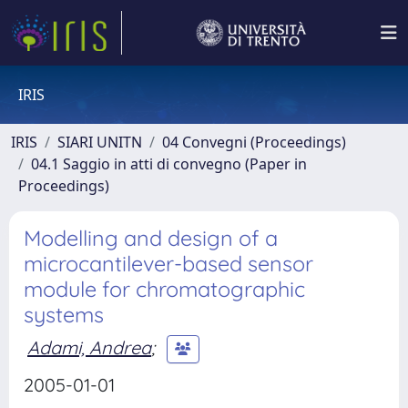
IRIS
IRIS
SIARI UNITN
04 Convegni (Proceedings)
04.1 Saggio in atti di convegno (Paper in
Proceedings)
Modelling and design of a
microcantilever-based sensor
module for chromatographic
systems
Adami, Andrea
;
2005-01-01