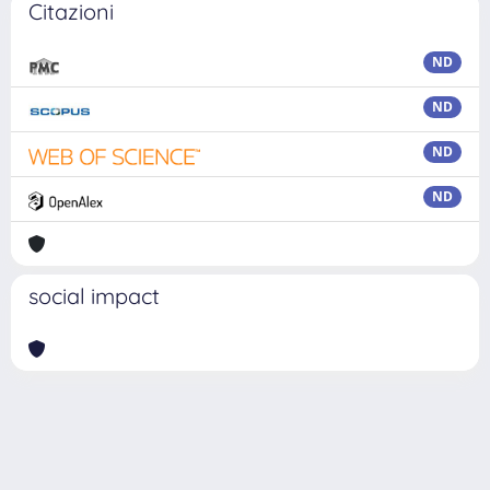
Citazioni
ND
ND
ND
ND
social impact
Powered by
IRIS
-
about IRIS
-