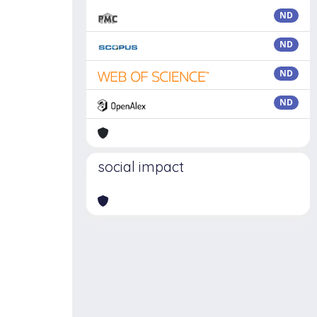
ND
ND
ND
ND
social impact