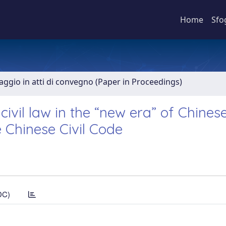
Home
Sfo
aggio in atti di convegno (Paper in Proceedings)
ivil law in the “new era” of Chinese
e Chinese Civil Code
DC)