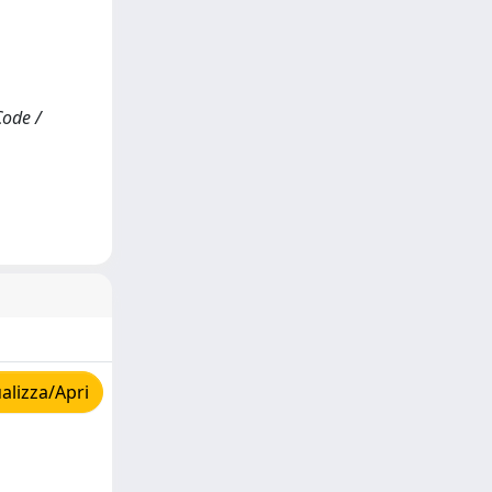
Code /
alizza/Apri