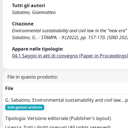
Tutti gli autori
Sabatino, Gianmatteo
Citazione
Environmental sustainability and civil law in the “new era” 
Sabatino, G.. - STAMPA. - 9:(2022), pp. 157-170. (SIRD 202
Appare nelle tipologie:
04.1 Saggio in atti di convegno (Paper in Proceedings
File in questo prodotto:
File
G. Sabatino, Environmental sustainability and civil law....
Solo gestori archivio
Tipologia: Versione editoriale (Publisher’s layout)
Licenza: Tutti i diritti riservati (All rights reserved)