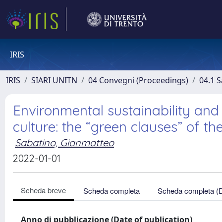
IRIS
IRIS
SIARI UNITN
04 Convegni (Proceedings)
04.1 S
Environmental sustainability and c
culture: the “green clauses” of th
Sabatino, Gianmatteo
2022-01-01
Scheda breve
Scheda completa
Scheda completa (
Anno di pubblicazione (Date of publication)