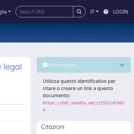
glia
IT
LOGIN
 legal
Informazioni
Utilizza questo identificativo per
citare o creare un link a questo
documento:
https://hdl.handle.net/11572/45367
4
Citazioni