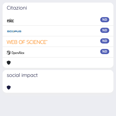
Citazioni
ND
ND
ND
ND
social impact