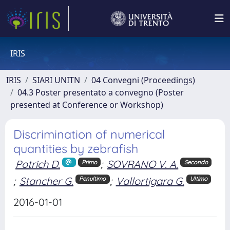
IRIS
IRIS
SIARI UNITN
04 Convegni (Proceedings)
04.3 Poster presentato a convegno (Poster
presented at Conference or Workshop)
Discrimination of numerical
quantities by zebrafish
Potrich D.
;
SOVRANO V. A.
Primo
Secondo
;
Stancher G.
;
Vallortigara G.
Penultimo
Ultimo
2016-01-01