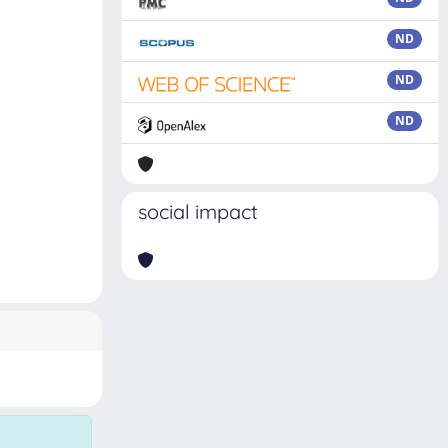
ND
ND
ND
social impact