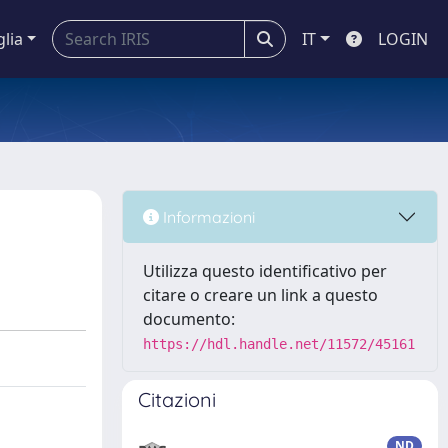
glia
IT
LOGIN
Informazioni
Utilizza questo identificativo per
citare o creare un link a questo
documento:
https://hdl.handle.net/11572/45161
Citazioni
ND