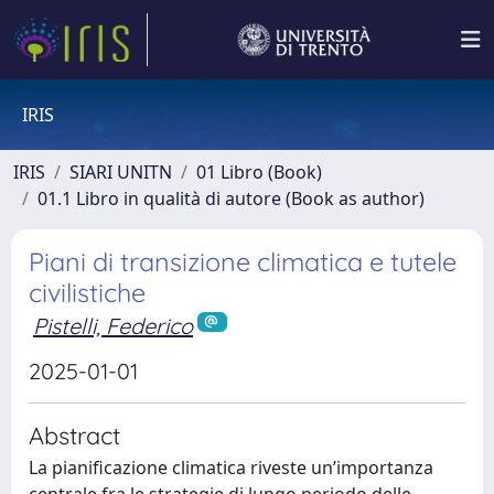
IRIS
IRIS
SIARI UNITN
01 Libro (Book)
01.1 Libro in qualità di autore (Book as author)
Piani di transizione climatica e tutele
civilistiche
Pistelli, Federico
2025-01-01
Abstract
La pianificazione climatica riveste un’importanza
centrale fra le strategie di lungo periodo delle