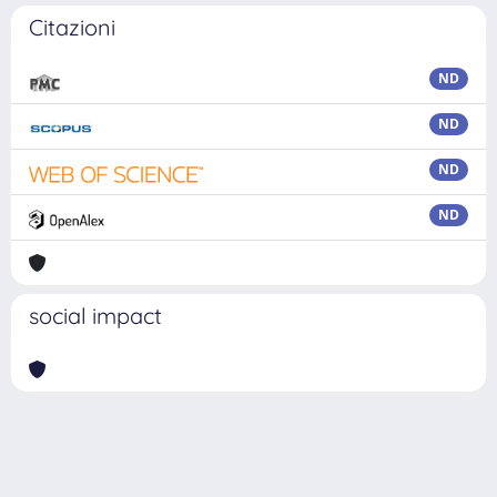
Citazioni
ND
ND
ND
ND
social impact
Powered by
IRIS
-
about IRIS
-