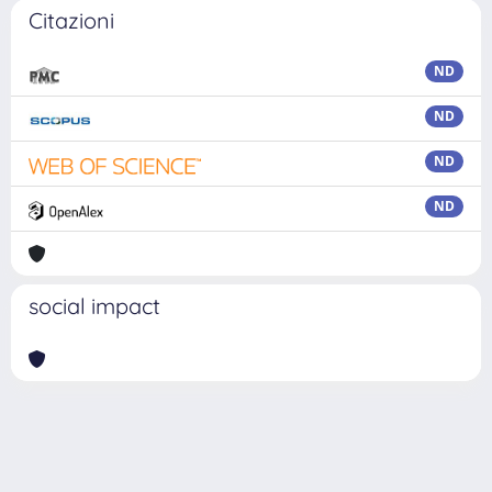
Citazioni
ND
ND
ND
ND
social impact
Powered by
IRIS
-
about IRIS
-