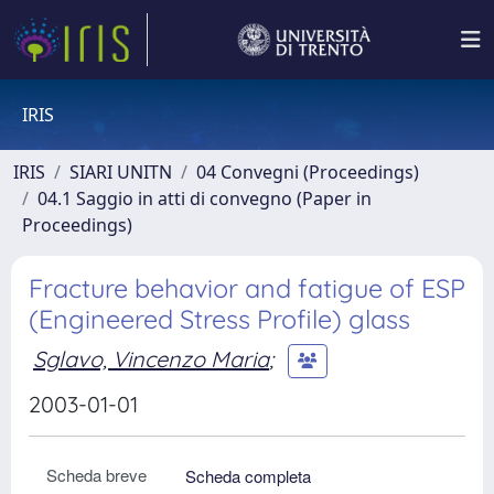
IRIS
IRIS
SIARI UNITN
04 Convegni (Proceedings)
04.1 Saggio in atti di convegno (Paper in
Proceedings)
Fracture behavior and fatigue of ESP
(Engineered Stress Profile) glass
Sglavo, Vincenzo Maria
;
2003-01-01
Scheda breve
Scheda completa