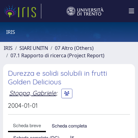
IRIS
IRIS
SIARI UNITN
07 Altro (Others)
07.1 Rapporto di ricerca (Project Report)
Durezza e solidi solubili in frutti
Golden Delicious
Stoppa, Gabriele
;
2004-01-01
Scheda breve
Scheda completa
Scheda completa (DC)