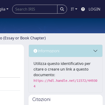
glia
IT
LOGIN
ro (Essay or Book Chapter)
Informazioni
Utilizza questo identificativo per
citare o creare un link a questo
documento:
https://hdl.handle.net/11572/44930
4
Citazioni