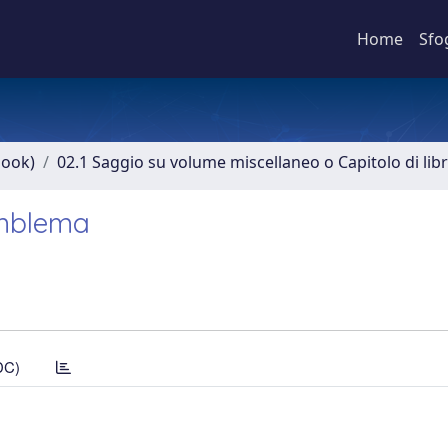
Home
Sfo
book)
02.1 Saggio su volume miscellaneo o Capitolo di lib
emblema
DC)