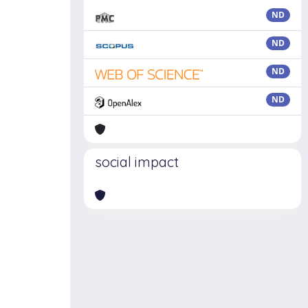
ND
ND
ND
ND
social impact