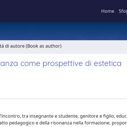
Home
Sfo
ità di autore (Book as author)
onanza come prospettive di estetica
’incontro, tra insegnante e studente, genitore e figlio, edu
tatto pedagogico e della risonanza nella formazione, prop