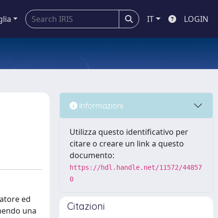
glia
IT
LOGIN
Informazioni
Utilizza questo identificativo per
citare o creare un link a questo
documento:
https://hdl.handle.net/11572/44857
0
catore ed
Citazioni
onendo una