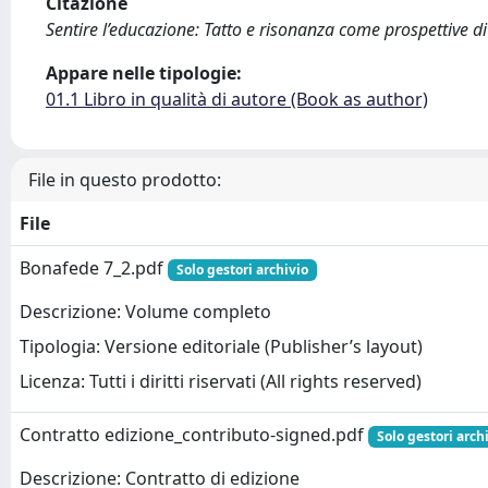
Citazione
Sentire l’educazione: Tatto e risonanza come prospettive di
Appare nelle tipologie:
01.1 Libro in qualità di autore (Book as author)
File in questo prodotto:
File
Bonafede 7_2.pdf
Solo gestori archivio
Descrizione: Volume completo
Tipologia: Versione editoriale (Publisher’s layout)
Licenza: Tutti i diritti riservati (All rights reserved)
Contratto edizione_contributo-signed.pdf
Solo gestori arch
Descrizione: Contratto di edizione