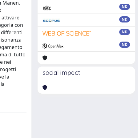
an Manen,
ND
o
 attivare
ND
tegoria con
 differenti
ND
 risonanza
ND
llegamento
ima di tutto
e nei
progetti
social impact
ve la
gia