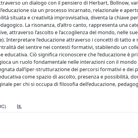
Attraverso un dialogo con il pensiero di Herbart, Bollnow, v
l’educazione sia un processo incarnato, relazionale e apert
ilità situata e creatività improvvisativa, diventa la chiave per
-pedagogico. La risonanza, d’altro canto, rappresenta una ca
ive, attraverso l’ascolto e l’accoglienza del mondo, nelle sue
e). Interpretare l’educazione attraverso i concetti di tatto e
tralità del sentire nei contesti formativi, stabilendo un co
ione educativa. Ciò significa riconoscere che l’educazione è pr
 gioca un ruolo fondamentale nelle interazioni con il mondo 
segnata dall’iper-strutturazione dei percorsi formativi e dei 
 educativa come spazio di ascolto, presenza e possibilità, do
inale per chi si occupa di filosofia dell’educazione, pedago
.
DC)