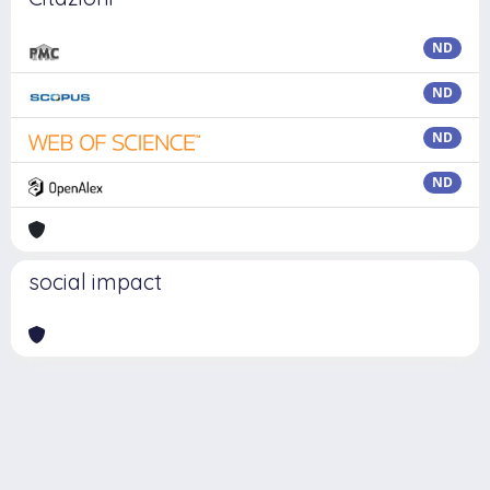
ND
ND
ND
ND
social impact
Powered by
IRIS
-
about IRIS
-
Utilizzo dei cookie
Copyright © 2026