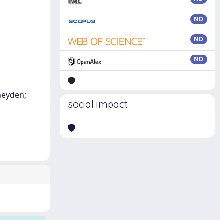
ND
ND
ND
rheyden;
social impact