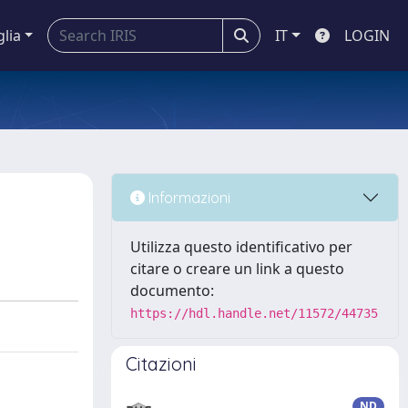
glia
IT
LOGIN
Informazioni
Utilizza questo identificativo per
citare o creare un link a questo
documento:
https://hdl.handle.net/11572/44735
Citazioni
ND