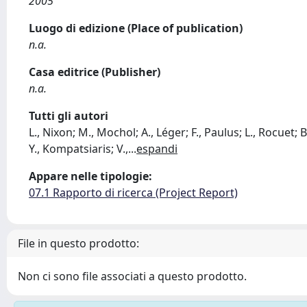
2005
Luogo di edizione (Place of publication)
n.a.
Casa editrice (Publisher)
n.a.
Tutti gli autori
L., Nixon; M., Mochol; A., Léger; F., Paulus; L., Rocuet;
Y., Kompatsiaris; V.,
...
espandi
Appare nelle tipologie:
07.1 Rapporto di ricerca (Project Report)
File in questo prodotto:
Non ci sono file associati a questo prodotto.