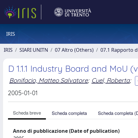
IRIS
IRIS
SIARI UNITN
07 Altro (Others)
07.1 Rapporto di
D 1.1.1 Industry Board and MoU (v
Bonifacio, Matteo Salvatore
;
Cuel, Roberta
;
2005-01-01
Scheda breve
Scheda completa
Scheda completa (
Anno di pubblicazione (Date of publication)