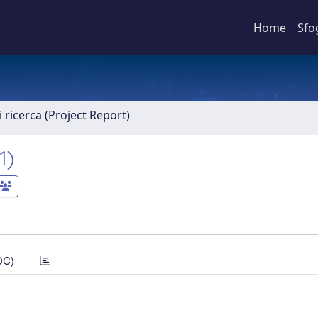
Home
Sfo
 ricerca (Project Report)
1)
DC)