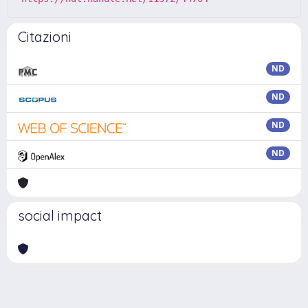
Citazioni
ND
ND
ND
ND
social impact