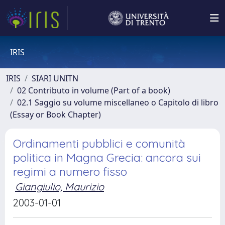
IRIS
IRIS
SIARI UNITN
02 Contributo in volume (Part of a book)
02.1 Saggio su volume miscellaneo o Capitolo di libro
(Essay or Book Chapter)
Ordinamenti pubblici e comunità
politica in Magna Grecia: ancora sui
regimi a numero fisso
Giangiulio, Maurizio
2003-01-01