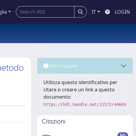
glia
IT
LOGIN
 metodo
Informazioni
Utilizza questo identificativo per
citare o creare un link a questo
documento:
https://hdl.handle.net/11572/44669
Citazioni
ND