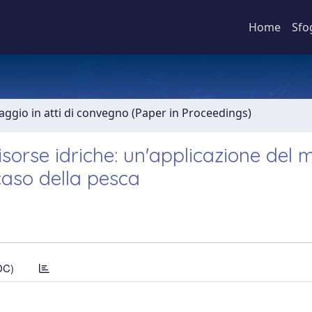
Home
Sfo
aggio in atti di convegno (Paper in Proceedings)
isorse idriche: un'applicazione del
caso della pesca
DC)