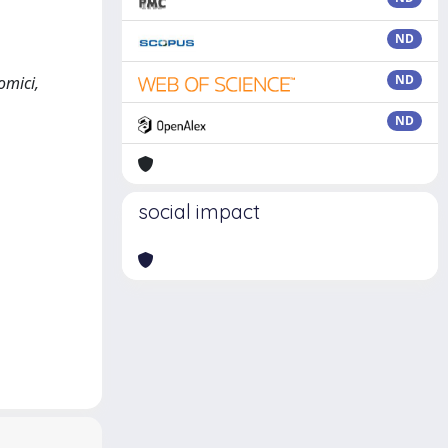
ND
ND
nomici,
ND
social impact