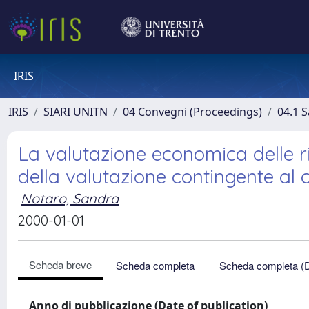
IRIS
IRIS
SIARI UNITN
04 Convegni (Proceedings)
04.1 S
La valutazione economica delle r
della valutazione contingente al 
Notaro, Sandra
2000-01-01
Scheda breve
Scheda completa
Scheda completa (
Anno di pubblicazione (Date of publication)