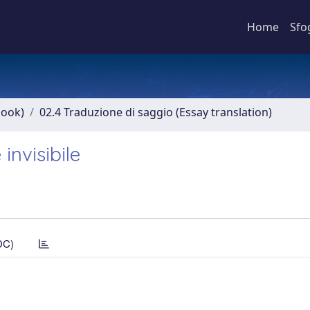
Home
Sfo
book)
02.4 Traduzione di saggio (Essay translation)
invisibile
DC)