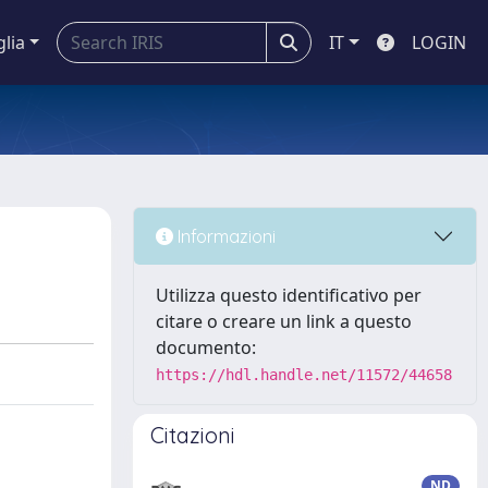
glia
IT
LOGIN
Informazioni
Utilizza questo identificativo per
citare o creare un link a questo
documento:
https://hdl.handle.net/11572/44658
Citazioni
ND