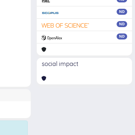
ND
ND
ND
social impact