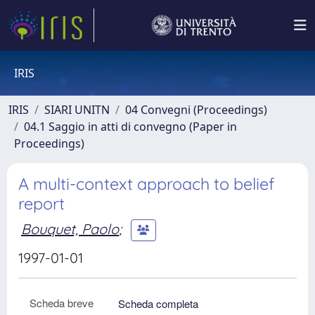
IRIS
IRIS
SIARI UNITN
04 Convegni (Proceedings)
04.1 Saggio in atti di convegno (Paper in
Proceedings)
A multi-context approach to belief
report
Bouquet, Paolo
;
1997-01-01
Scheda breve
Scheda completa