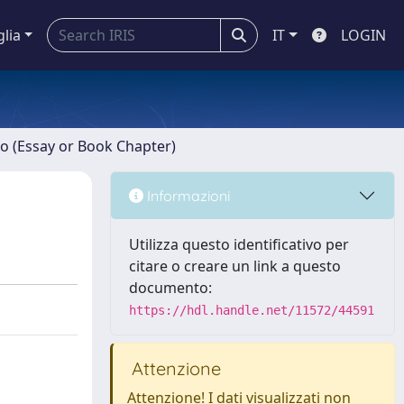
glia
IT
LOGIN
ro (Essay or Book Chapter)
Informazioni
Utilizza questo identificativo per
citare o creare un link a questo
documento:
https://hdl.handle.net/11572/44591
Attenzione
Attenzione! I dati visualizzati non