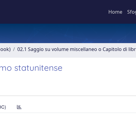
Home
Sfo
book)
02.1 Saggio su volume miscellaneo o Capitolo di lib
smo statunitense
DC)