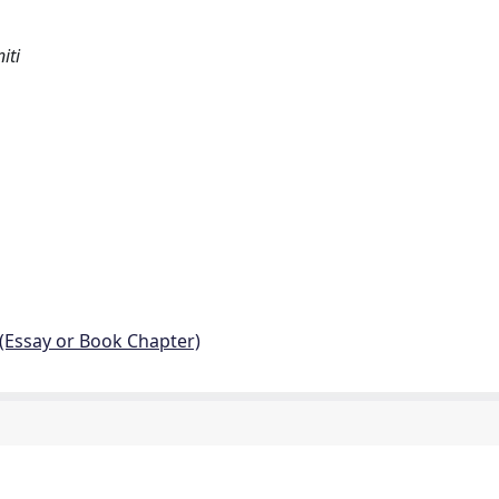
iti
 (Essay or Book Chapter)