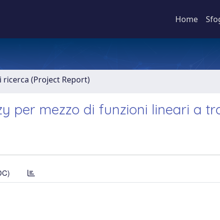
Home
Sfo
 ricerca (Project Report)
 per mezzo di funzioni lineari a tra
DC)