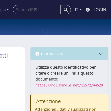
glia
IT
LOGIN
tti
Informazioni
Utilizza questo identificativo per
citare o creare un link a questo
documento:
https://hdl.handle.net/11572/44529
Attenzione
Attenzione! I dati visualizzati non