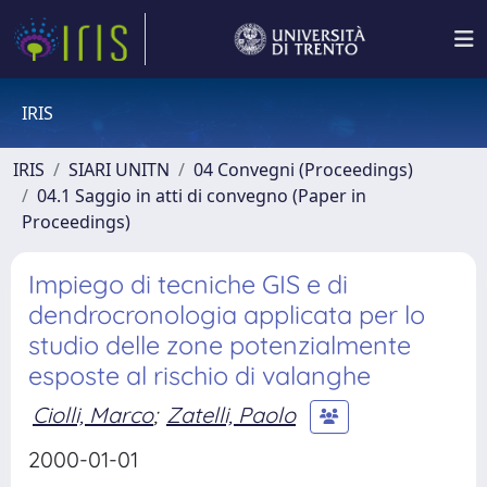
IRIS
IRIS
SIARI UNITN
04 Convegni (Proceedings)
04.1 Saggio in atti di convegno (Paper in
Proceedings)
Impiego di tecniche GIS e di
dendrocronologia applicata per lo
studio delle zone potenzialmente
esposte al rischio di valanghe
Ciolli, Marco
;
Zatelli, Paolo
2000-01-01