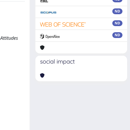
ND
ND
ND
Attitudes
social impact