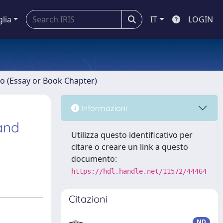
glia
IT
LOGIN
ro (Essay or Book Chapter)
Informazioni
and
Utilizza questo identificativo per
citare o creare un link a questo
documento:
https://hdl.handle.net/11572/44464
Citazioni
ND