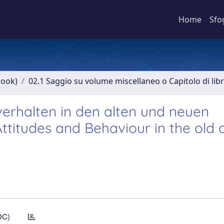
Home
Sfo
book)
02.1 Saggio su volume miscellaneo o Capitolo di lib
rhalten in den alten und neuen
titudes and Behaviour in the old 
DC)