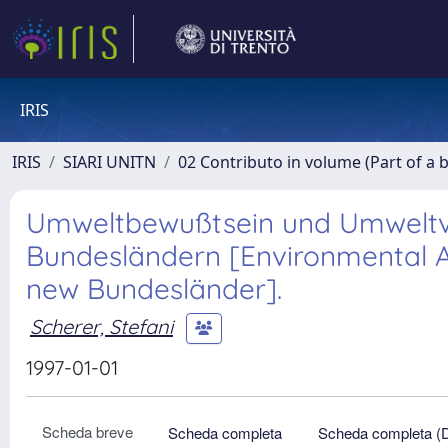
IRIS
IRIS
SIARI UNITN
02 Contributo in volume (Part of a 
Umweltbewußtsein und Umweltve
Bundesländern [Environmental At
new Bundesländer].
Scherer, Stefani
1997-01-01
Scheda breve
Scheda completa
Scheda completa (