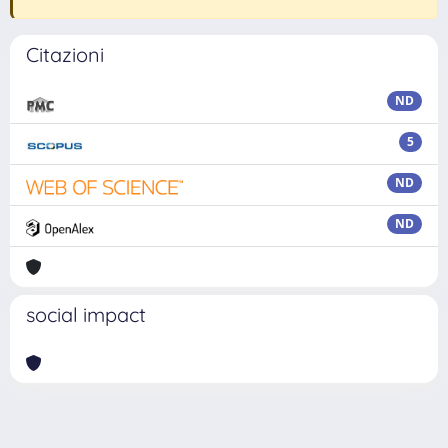
Citazioni
ND
5
ND
ND
social impact