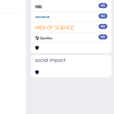
ND
ND
ND
ND
social impact