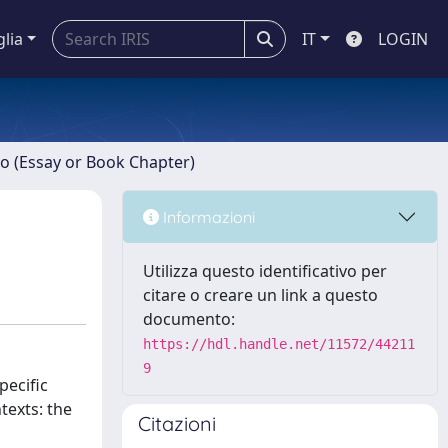
glia
IT
LOGIN
ro (Essay or Book Chapter)
Informazioni
Utilizza questo identificativo per
citare o creare un link a questo
documento:
https://hdl.handle.net/11572/44211
9
pecific
texts: the
Citazioni