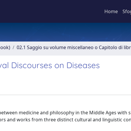
Home
Sfo
book)
02.1 Saggio su volume miscellaneo o Capitolo di lib
al Discourses on Diseases
between medicine and philosophy in the Middle Ages with s
rs and works from three distinct cultural and linguistic con