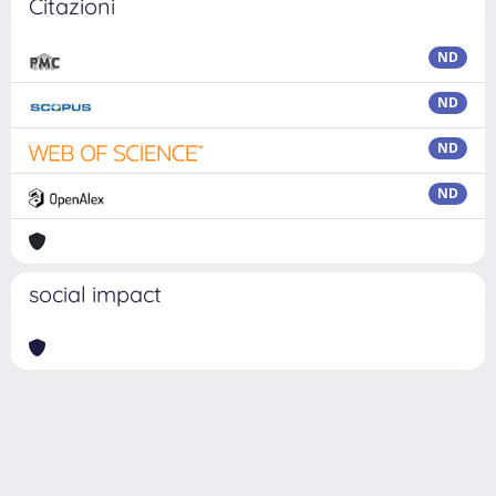
Citazioni
ND
ND
ND
ND
social impact
Powered by
IRIS
-
about IRIS
-