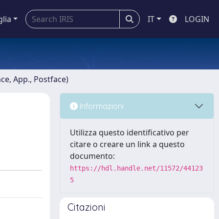
glia
IT
LOGIN
ace, App., Postface)
Informazioni
Utilizza questo identificativo per
citare o creare un link a questo
documento:
https://hdl.handle.net/11572/44123
5
Citazioni