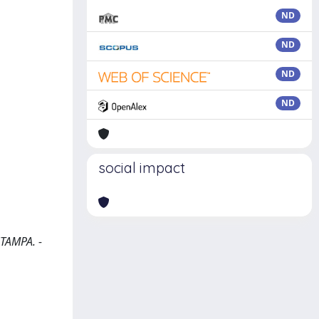
ND
ND
ND
ND
social impact
STAMPA. -