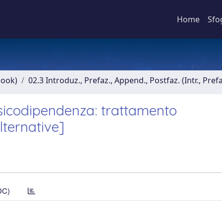
Home
Sfo
book)
02.3 Introduz., Prefaz., Append., Postfaz. (Intr., Pref
ssicodipendenza: trattamento
lternative]
DC)