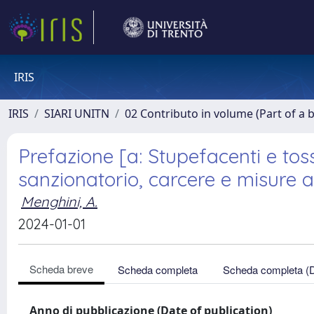
IRIS
IRIS
SIARI UNITN
02 Contributo in volume (Part of a 
Prefazione [a: Stupefacenti e to
sanzionatorio, carcere e misure a
Menghini, A.
2024-01-01
Scheda breve
Scheda completa
Scheda completa (
Anno di pubblicazione (Date of publication)