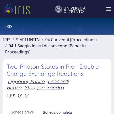
IRIS
IRIS
SIARI UNITN
04 Convegni (Proceedings)
04.1 Saggio in atti di convegno (Paper in
Proceedings)
Two-Photon States in Pion Double
Charge Exchange Reactions
Lipparini, Enrico
;
Leonardi,
Renzo
;
Stringari, Sandro
1991-01-01
Scheda breve
Scheda completa