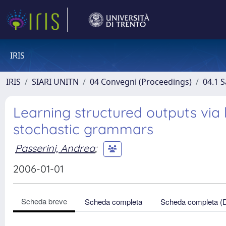
IRIS
IRIS
SIARI UNITN
04 Convegni (Proceedings)
04.1 S
Learning structured outputs vi
stochastic grammars
Passerini, Andrea
;
2006-01-01
Scheda breve
Scheda completa
Scheda completa (