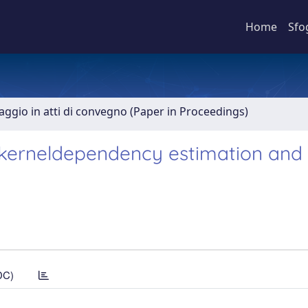
Home
Sfo
aggio in atti di convegno (Paper in Proceedings)
a kerneldependency estimation and
DC)