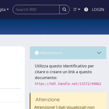
glia
IT
LOGIN
Informazioni
Utilizza questo identificativo per
citare o creare un link a questo
documento:
https://hdl.handle.net/11572/44062
Attenzione
Attenzione! I dati visualizzati non