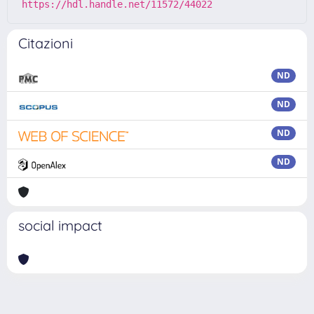
https://hdl.handle.net/11572/44022
Citazioni
ND
ND
ND
ND
social impact