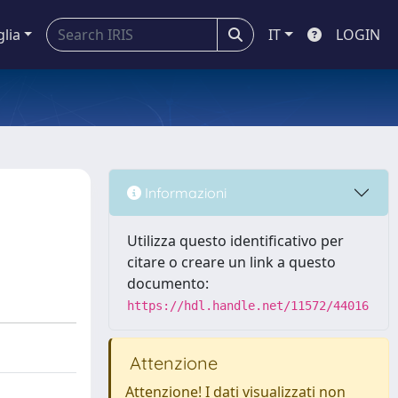
glia
IT
LOGIN
Informazioni
Utilizza questo identificativo per
citare o creare un link a questo
documento:
https://hdl.handle.net/11572/44016
Attenzione
Attenzione! I dati visualizzati non