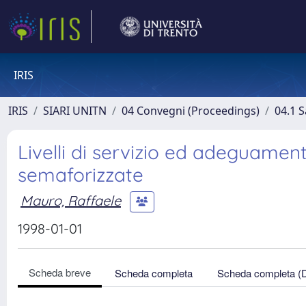
IRIS
IRIS
SIARI UNITN
04 Convegni (Proceedings)
04.1 S
Livelli di servizio ed adeguament
semaforizzate
Mauro, Raffaele
1998-01-01
Scheda breve
Scheda completa
Scheda completa (