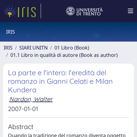
IRIS
IRIS
SIARI UNITN
01 Libro (Book)
01.1 Libro in qualità di autore (Book as author)
La parte e l'intero: l'eredità del
romanzo in Gianni Celati e Milan
Kundera
Nardon, Walter
2007-01-01
Abstract
Quando la tradizione del romanzo diventa oggetto