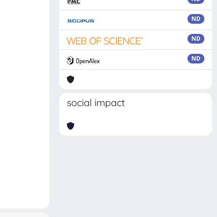
ND
ND
ND
social impact