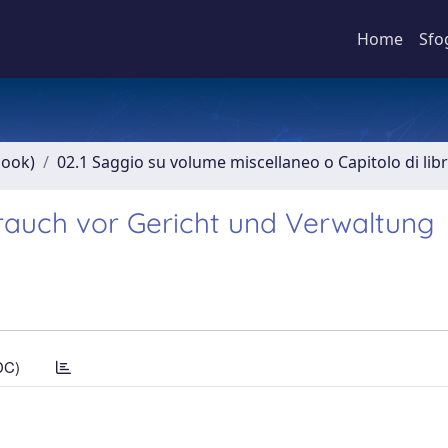
Home
Sfo
book)
02.1 Saggio su volume miscellaneo o Capitolo di lib
auch vor Gericht und Verwaltung
DC)