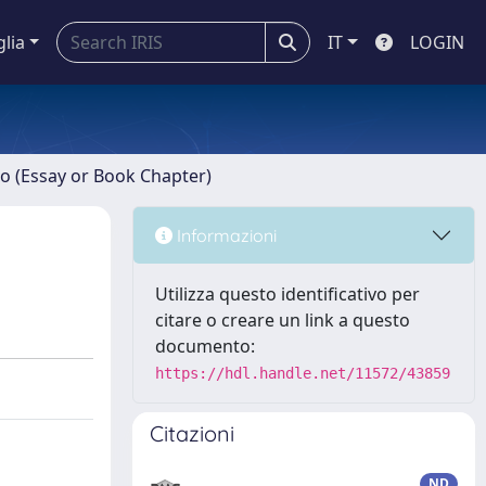
glia
IT
LOGIN
ro (Essay or Book Chapter)
Informazioni
Utilizza questo identificativo per
citare o creare un link a questo
documento:
https://hdl.handle.net/11572/43859
Citazioni
ND