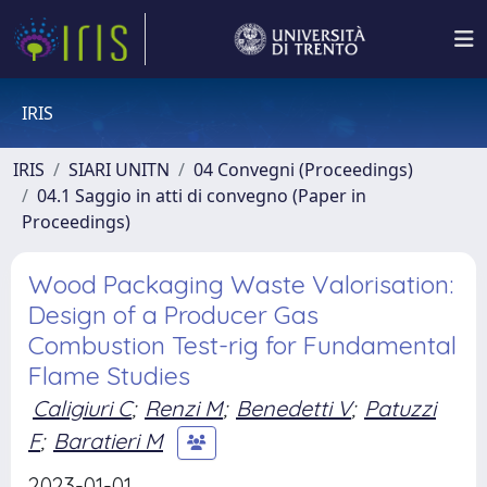
IRIS
IRIS
SIARI UNITN
04 Convegni (Proceedings)
04.1 Saggio in atti di convegno (Paper in
Proceedings)
Wood Packaging Waste Valorisation:
Design of a Producer Gas
Combustion Test-rig for Fundamental
Flame Studies
Caligiuri C
;
Renzi M
;
Benedetti V
;
Patuzzi
F
;
Baratieri M
2023-01-01