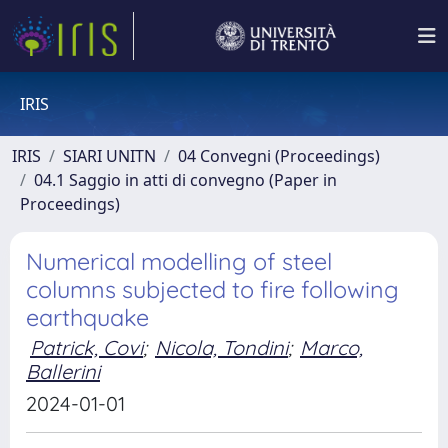
IRIS
IRIS
SIARI UNITN
04 Convegni (Proceedings)
04.1 Saggio in atti di convegno (Paper in
Proceedings)
Numerical modelling of steel
columns subjected to fire following
earthquake
Patrick, Covi
;
Nicola, Tondini
;
Marco,
Ballerini
2024-01-01