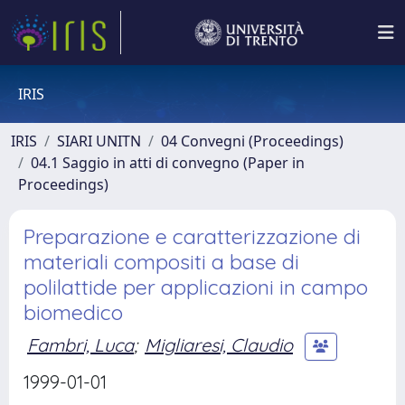
IRIS
IRIS
SIARI UNITN
04 Convegni (Proceedings)
04.1 Saggio in atti di convegno (Paper in
Proceedings)
Preparazione e caratterizzazione di
materiali compositi a base di
polilattide per applicazioni in campo
biomedico
Fambri, Luca
;
Migliaresi, Claudio
1999-01-01